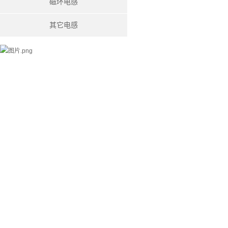
磁环电感
其它电感