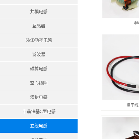
共模电感
博鱼
互感器
SMD功率电感
滤波器
磁棒电感
空心线圈
灌封电感
扁平线
非晶铁基C型电感
立绕电感