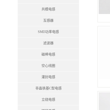
共模电感
互感器
SMD功率电感
滤波器
磁棒电感
空心线圈
灌封电感
非晶铁基C型电感
立绕电感