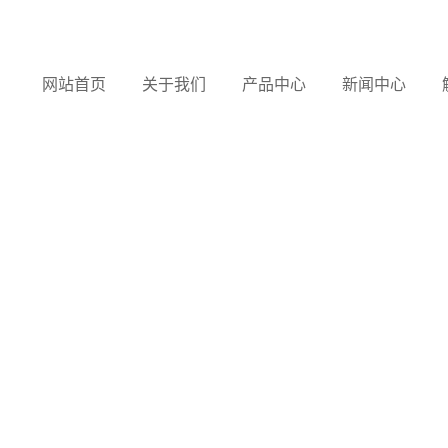
网站首页
关于我们
产品中心
新闻中心