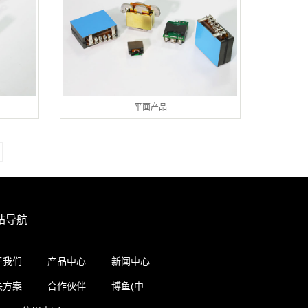
平面产品
站导航
于我们
产品中心
新闻中心
决方案
合作伙伴
博鱼(中