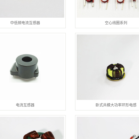
中低频电流互感器
空心线圈系列
电流互感器
卧式共模大功率环形电感