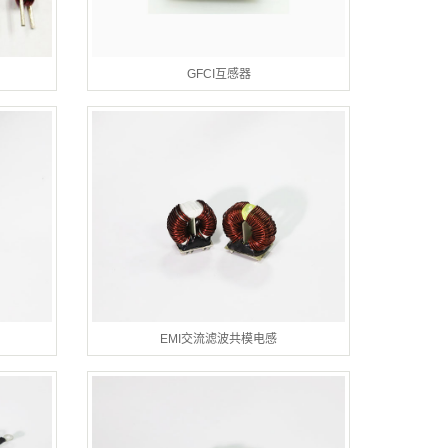
GFCI互感器
EMI交流滤波共模电感