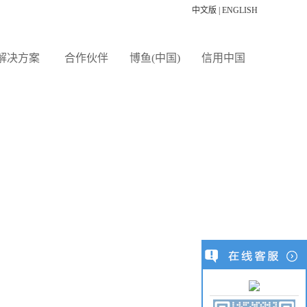
中文版
|
ENGLISH
解决方案
合作伙伴
博鱼(中国)
信用中国